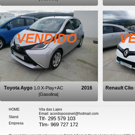
VENDIDO
V
Toyota Aygo
1.0 X-Play+AC
2016
Renault Clio
|Gasolina|
HOME
Vila das Lajes
Email: acordopossivel@hotmail.com
Stand
Tlf- 295 579 103
Empresa
Tlm- 969 727 172