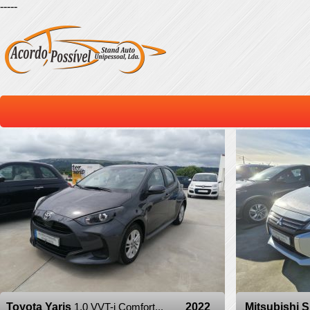
-----
Toyota Yaris
1.0 VVT-i Comfort...
2022
Mitsubishi 