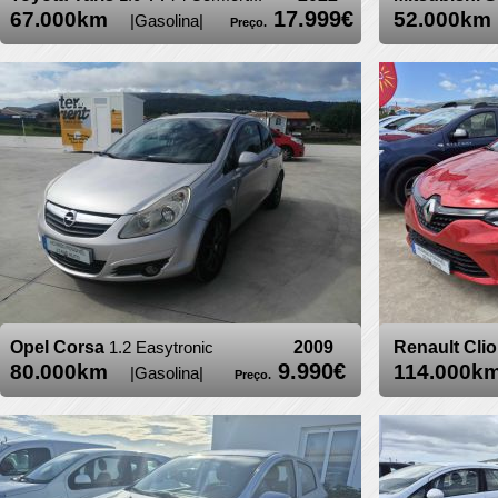
17.999€
67.000km
52.000
|Gasolina|
Preço.
Opel Corsa
1.2 Easytronic
2009
Renault Cli
9.990€
80.000km
114.000
|Gasolina|
Preço.