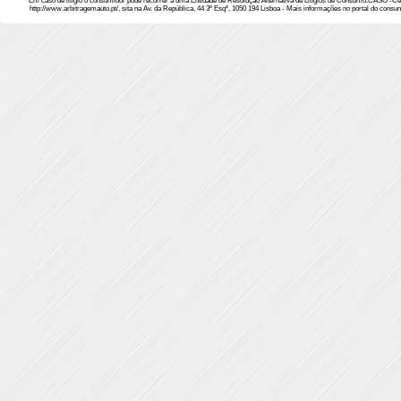
“Em caso de litígio o consumidor pode recorrer a uma Entidade de Resolução Alternativa de Litígios de Consumo:CASO -Ce
http://www.arbitragemauto.pt/, sita na Av. da República, 44 3º Esqº, 1050 194 Lisboa - Mais informações no portal do co