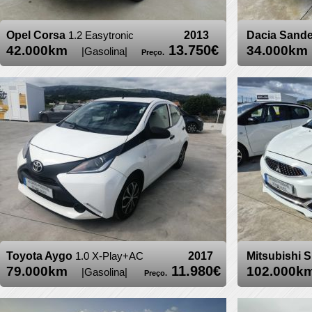
Opel Corsa
1.2 Easytronic
2013
Dacia Sand
13.750€
42.000km
34.000
|Gasolina|
Preço.
Toyota Aygo
1.0 X-Play+AC
2017
Mitsubishi 
11.980€
79.000km
102.000
|Gasolina|
Preço.