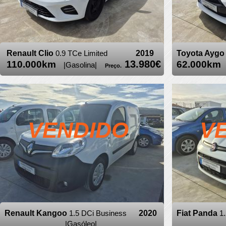
Renault Clio
0.9 TCe Limited
2019
Toyota Ayg
13.980€
110.000km
62.000k
|Gasolina|
Preço.
VENDIDO
V
Renault Kangoo
1.5 DCi Business
2020
Fiat Panda
|Gasóleo|