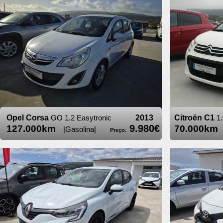
Opel Corsa
GO 1.2 Easytronic
2013
Citroën C1
9.980€
127.000km
70.000k
|Gasolina|
Preço.